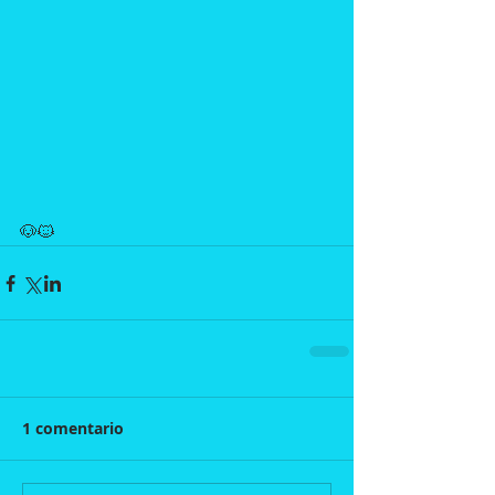
🐶🐱
1 comentario