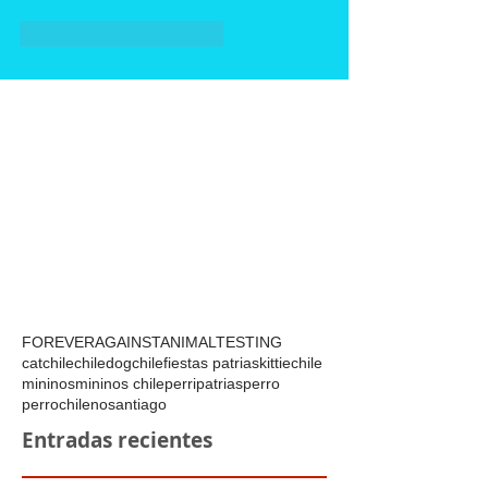
Me gusta
Reaccionar
FOREVERAGAINSTANIMALTESTING
catchile
chile
dogchile
fiestas patrias
kittiechile
mininos
mininos chile
perripatrias
perro
perrochileno
santiago
Entradas recientes