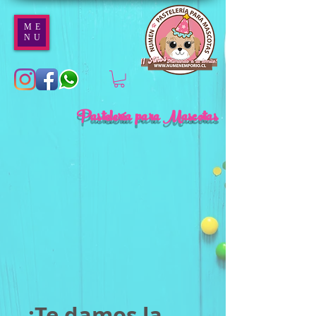
ME
NU
Pastelería para Mascotas
¡Te damos la