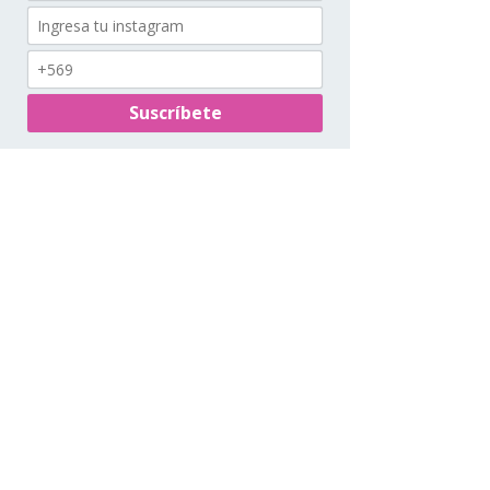
© 2025 by Numen Emporio.
Suscríbete y recibe Noticias sobre
Cuidados, Novedades y Descuentos
exclusivos para ti
Instagram