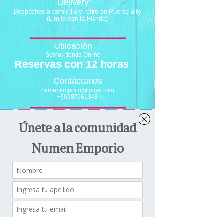
Delivery
Despachos a domicilio y retiro en Puente alto
(Limite con la Florida)
Ubicación
Somos tienda Online
Reservas con 12 horas
Contáctanos
numenemporio@gmail.com
+56987661348
¿Tiene alguna
duda? ¡Escríbenos
al WhatsApp!
+56 9 87661348