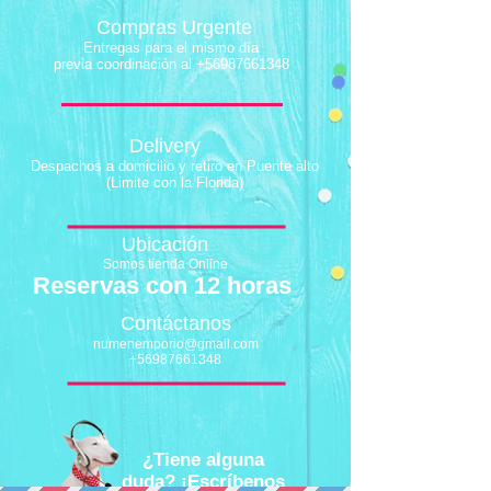
Compras Urgente
Entregas para el mismo día
previa coordinación al
+56987661348
Delivery
Despachos a domicilio y retiro en Puente alto
(Limite con la Florida)
Ubicación
Somos tienda Online
Reservas con 12 horas
Contáctanos
numenemporio@gmail.com
+56987661348
¿Tiene alguna
duda? ¡Escríbenos