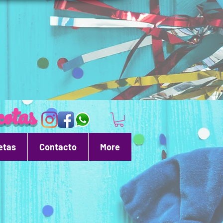
otas
etas
Contacto
More