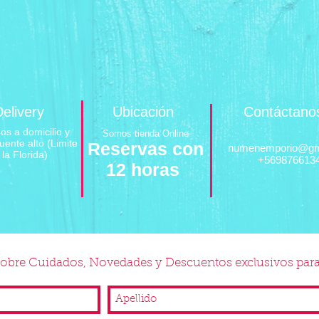
elivery
Ubicación
Contáctano
s a domicilio y
Somos tienda Online
uente alto (Limite
Reservas con
numenemporio@gm
la Florida)
+569876613
12 horas
 sobre Cuidados, Novedades y Descuentos exclusivos para 