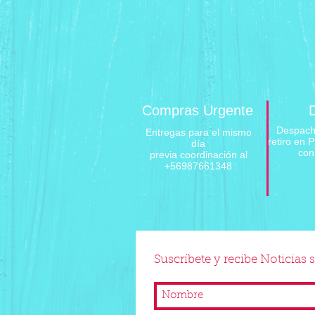
Compras Urgente
D
Despacho
Entregas para el mismo
retiro en P
día
con 
previa coordinación al
+56987661348
Suscríbete y recibe Noticias