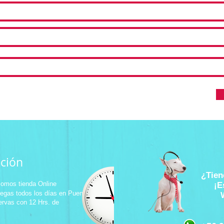
ción
¿Tien
omos tienda Online
¡E
regas
todos los días en Puente
servas con 12 Hrs. de