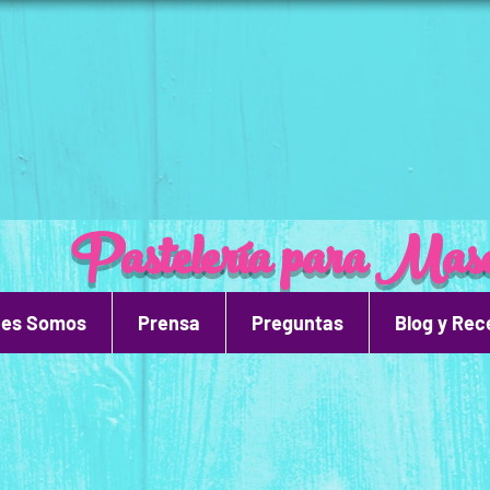
Pastelería para Masc
nes Somos
Prensa
Preguntas
Blog y Rec