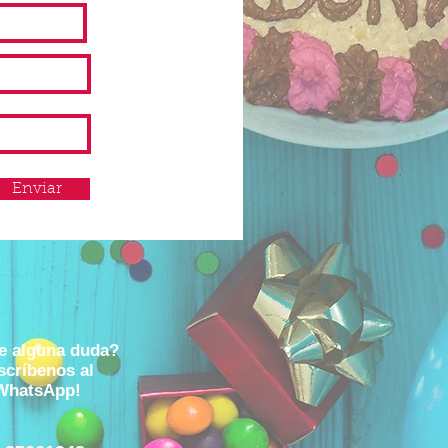
Enviar
e alguna duda?
scríbenos al
WhatsApp!