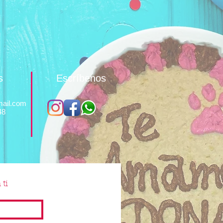
s
Escríbenos
ail.com
48
ti