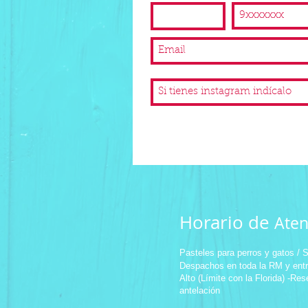
Instagram
Horario de
Aten
Pasteles para perros y gatos /
S
Despachos en toda la RM y ent
Alto (Límite con la Florida) -Re
antelación