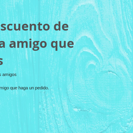
scuento de
a amigo que
s
us amigos
migo que haga un pedido.