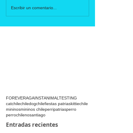
Escribir un comentario...
FOREVERAGAINSTANIMALTESTING
catchile
chile
dogchile
fiestas patrias
kittiechile
mininos
mininos chile
perripatrias
perro
perrochileno
santiago
Entradas recientes