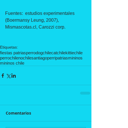
Fuentes:  estudios experimentales 
(Boermansy Leung, 2007), 
Mismascotas.cl, Carozzi corp.
Etiquetas:
fiestas patrias
perro
dogchile
catchile
kittiechile
perrochileno
chile
santiago
perripatrias
mininos
mininos chile
Comentarios